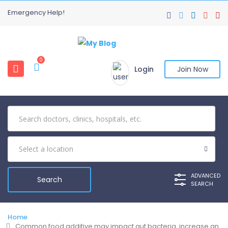
Emergency Help!
0
Login
Join Now
ADVANCED
SEARCH
Home
Common food additive may impact gut bacteria, increase an