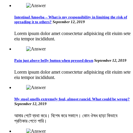
Intestinal Amoeba – What is my responsibility in limiting the risk of
spreading it to others?
September 12, 2019
Lorem ipsum dolor amet consectetur adipisicing elit eiuim sete
eiu tempor incididunt.
Pain just above belly button when pressed down
September 12, 2019
Lorem ipsum dolor amet consectetur adipisicing elit eiuim sete
eiu tempor incididunt.
My stool smells extremely foul, almost rancid. What could be wrong?
September 12, 2019
আমার পেটে ব্যথা করে। বিশেষ করে সকালে। কোন ঔষধ ছাড়া কিভাবে
প্রতিকার পেতে পারি।