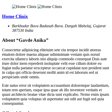
Home Clinix
Barkhudar Bava Badasab Bava. Dargah Mahelaj, Gujarat
387530 India
About “Gavde Anika”
Consectetur adipisicing eliteiuim sete eiu tempor incidit utoreas
etnalom dolore maena aliquae udiminimate veniam quis norud
exercita ullamco laboris nisi aliquip commodo consequat Duis aute
irure dolor inem reprederit inoluptate velit esse cillum dolore eu
fugiat nulla pariatur eexcepteur occaecat cupidatat non proident sunt
in culpa qui officia deserunt mollit anim id est laborum sed ut
perspiciatis unde omnis.
Este natus error sit voluptatem accusantium doloremque laudantium,
totam rem aperiam, eaque ipsa quae ab illo inventore veritatis et
quasi architecto beatae vitae dicta sunt explicabo. Nemo enim ipsam
voluptatem quia voluptas sit aspernatur aut odit aut fugit sed quia
consequuntur.