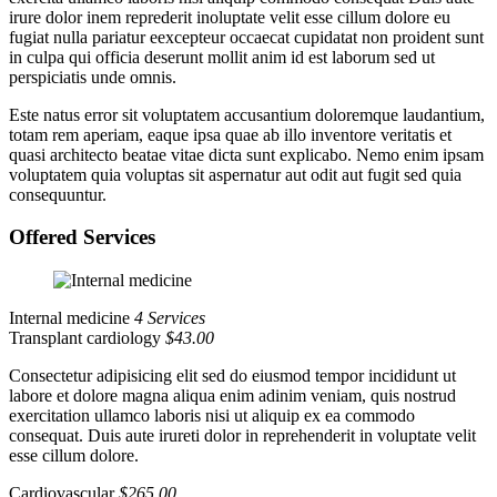
irure dolor inem reprederit inoluptate velit esse cillum dolore eu
fugiat nulla pariatur eexcepteur occaecat cupidatat non proident sunt
in culpa qui officia deserunt mollit anim id est laborum sed ut
perspiciatis unde omnis.
Este natus error sit voluptatem accusantium doloremque laudantium,
totam rem aperiam, eaque ipsa quae ab illo inventore veritatis et
quasi architecto beatae vitae dicta sunt explicabo. Nemo enim ipsam
voluptatem quia voluptas sit aspernatur aut odit aut fugit sed quia
consequuntur.
Offered Services
Internal medicine
4 Services
Transplant cardiology
$43.00
Consectetur adipisicing elit sed do eiusmod tempor incididunt ut
labore et dolore magna aliqua enim adinim veniam, quis nostrud
exercitation ullamco laboris nisi ut aliquip ex ea commodo
consequat. Duis aute irureti dolor in reprehenderit in voluptate velit
esse cillum dolore.
Cardiovascular
$265.00