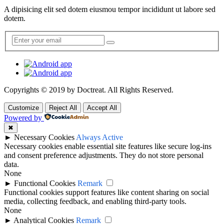
A dipisicing elit sed dotem eiusmou tempor incididunt ut labore sed
dotem.
Copyrights © 2019 by
Doctreat
. All Rights Reserved.
Customize
Reject All
Accept All
Powered by
✖
►
Necessary Cookies
Always Active
Necessary cookies enable essential site features like secure log-ins
and consent preference adjustments. They do not store personal
data.
None
►
Functional Cookies
Remark
Functional cookies support features like content sharing on social
media, collecting feedback, and enabling third-party tools.
None
►
Analytical Cookies
Remark