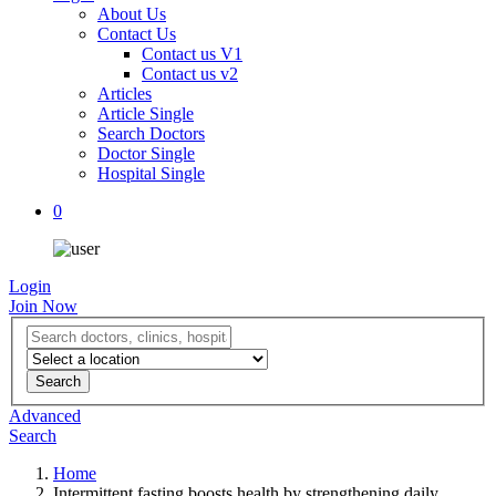
About Us
Contact Us
Contact us V1
Contact us v2
Articles
Article Single
Search Doctors
Doctor Single
Hospital Single
0
Login
Join Now
Advanced
Search
Home
Intermittent fasting boosts health by strengthening daily