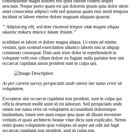
consequuntur magni dolores eos quist ratione ceatem sequei
nesciunt. Neque porro quam est qui dolorem ipsum quia dolor sitem
amet consectetur adipisci velit sed quianon quam eius modi tempora
incidunt ut labore etneise dolore magnam aliquam quaerat.
” Adipisicing elit, sed dote eiusmod tempor olak magna aliqua
okaeine mikaru itniesce lokate ibsiam.”
ncididunt ut labore et dolore magna aliqua. Ut enim ad minim
veniam, quis nostrud exercitation ullamco laboris nisi ut aliquip
commodo consequat. Duis aute irure dolor in reprehenderit in
voluptate velit esse cillum dolore eu fugiate nulla pariatur teur sint
occaecat cupidatat ainon proident sunt in culpa qui.
As per current survey perspiciatis unde omnis iste natus error sit
voluptatem.
Excepteur sint occaecat cupidatat non proident, sunt in culpa qui
officia deserunt mollit anim id est laborum. Sed perspiciatis unde
omnis iste natus error sit voluptatem accusantium doloremque
laudantium, totam rem aiam eaque ipsa quae ab illoam inventore
veritatis et quasi architecto beatae vitae dicta sunt explicabo. Nemo
enim ipsam voluptatem quia voluptas sit asper aut odit aut fugit
occaecat cupidatat non proident, sunt in culpa qui.