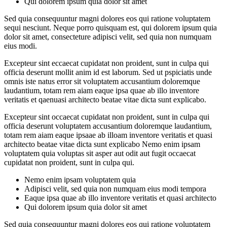
Qui dolorem ipsum quia dolor sit amet
Sed quia consequuntur magni dolores eos qui ratione voluptatem
sequi nesciunt. Neque porro quisquam est, qui dolorem ipsum quia
dolor sit amet, consecteture adipisci velit, sed quia non numquam
eius modi.
Excepteur sint eccaecat cupidatat non proident, sunt in culpa qui
officia deserunt mollit anim id est laborum. Sed ut pspiciatis unde
omnis iste natus error sit voluptatem accusantium doloremque
laudantium, totam rem aiam eaque ipsa quae ab illo inventore
veritatis et qaenuasi architecto beatae vitae dicta sunt explicabo.
Excepteur sint occaecat cupidatat non proident, sunt in culpa qui
officia deserunt voluptatem accusantium doloremque laudantium,
totam rem aiam eaque ipsaae ab illoam inventore veritatis et quasi
architecto beatae vitae dicta sunt explicabo Nemo enim ipsam
voluptatem quia voluptas sit asper aut odit aut fugit occaecat
cupidatat non proident, sunt in culpa qui.
Nemo enim ipsam voluptatem quia
Adipisci velit, sed quia non numquam eius modi tempora
Eaque ipsa quae ab illo inventore veritatis et quasi architecto
Qui dolorem ipsum quia dolor sit amet
Sed quia consequuntur magni dolores eos qui ratione voluptatem